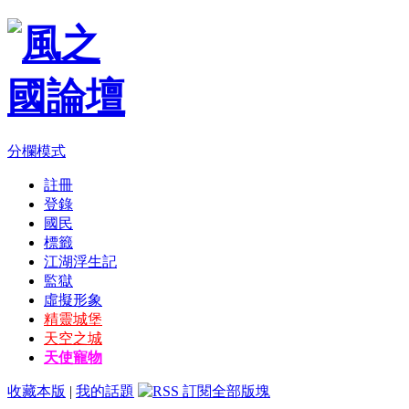
分欄模式
註冊
登錄
國民
標籤
江湖浮生記
監獄
虛擬形象
精靈城堡
天空之城
天使寵物
收藏本版
|
我的話題