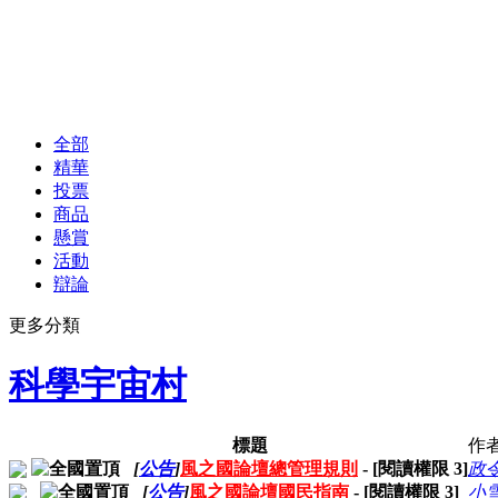
全部
精華
投票
商品
懸賞
活動
辯論
更多分類
科學宇宙村
標題
作
[
公告
]
風之國論壇總管理規則
- [閱讀權限
3
]
政
[
公告
]
風之國論壇國民指南
- [閱讀權限
3
]
小