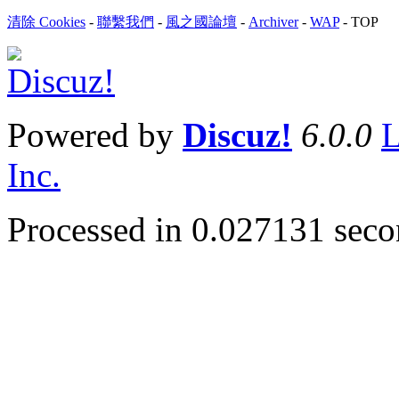
清除 Cookies
-
聯繫我們
-
風之國論壇
-
Archiver
-
WAP
-
TOP
Powered by
Discuz!
6.0.0
L
Inc.
Processed in 0.027131 secon