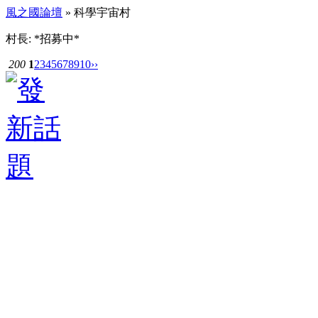
風之國論壇
» 科學宇宙村
村長: *招募中*
200
1
2
3
4
5
6
7
8
9
10
››