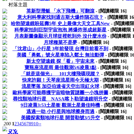
村落主題
英新型潛艇 「水下飛機」可翻滾
- [閱讀權限
16
]
意大利科學家找到通古斯大爆炸隕石坑？
- [閱讀權限
16
哈勃望遠鏡盼延壽5年 史上最偉大天文工具New
- [閱讀權
科學家拍到巨型宇宙泡泡 將爆炸形成超新星
- [閱讀權限
月表新圖像顯示月球從裡乾到外 沒什麼水份
- [閱讀權限
月球種菜不是夢
- [閱讀權限
16
]
「沈君山」小行星 3年前發現 台灣目前看不到
- [閱讀權限
美國「勇氣」號火星車陷入鬆土 無法動彈
- [閱讀權限
1
新太空望遠鏡 探「看」宇宙未來
- [閱讀權限
16
]
寶瓶座流星雨 最佳觀測5/6凌晨3點
- [閱讀權限
16
]
「就是這個光」 101大樓飛碟現蹤？
- [閱讀權限
16
]
快來許願！天琴座流星雨今天極大期
- [閱讀權限
16
]
流星墜落 加亞伯達省天空出現紅火球
- [閱讀權限
16
]
歐科學家可能尋獲宇宙暗物質謎團一小塊拼圖
- [閱讀權限
尋找類地球行星 NASA喀卜勒望遠鏡明升空
- [閱讀權限
9日凌晨3:53土星衝 觀測土星最佳時機
- [閱讀權限
16
]
逃過一劫 小行星與地球擦身而過
- [閱讀權限
16
]
美國探索類地球行星 開普勒號3/5升空
- [閱讀權限
16
]
200
1
2
3
4
5
6
7
8
9
10
››