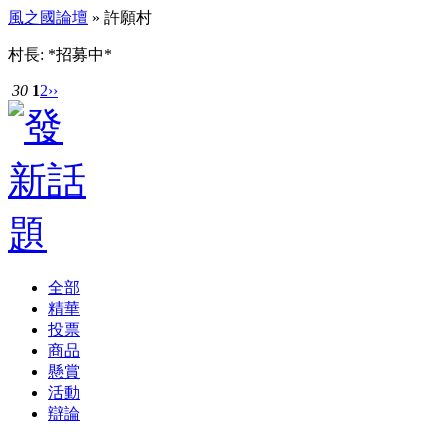
風之國論壇
» 許願村
村長: *招募中*
30
1
2
››
全部
精華
投票
商品
懸賞
活動
辯論