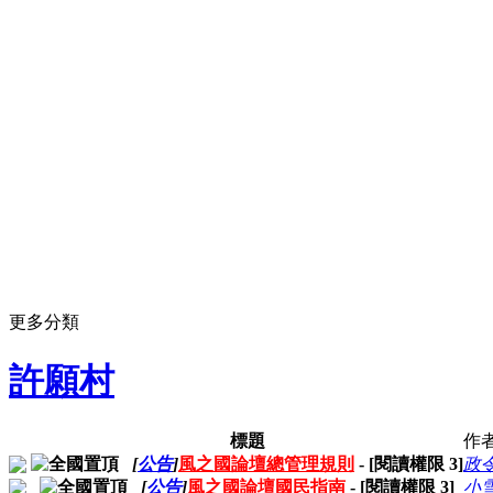
更多分類
許願村
標題
作
[
公告
]
風之國論壇總管理規則
- [閱讀權限
3
]
政
[
公告
]
風之國論壇國民指南
- [閱讀權限
3
]
小