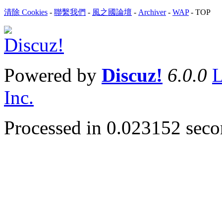
清除 Cookies
-
聯繫我們
-
風之國論壇
-
Archiver
-
WAP
-
TOP
Powered by
Discuz!
6.0.0
L
Inc.
Processed in 0.023152 secon