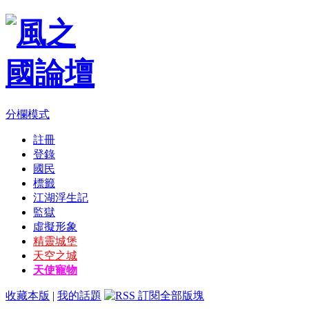
分欄模式
註冊
登錄
國民
標籤
江湖浮生記
監獄
虛擬形象
精靈城堡
天空之城
天使寵物
收藏本版
|
我的話題