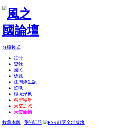
分欄模式
註冊
登錄
國民
標籤
江湖浮生記
監獄
虛擬形象
精靈城堡
天空之城
天使寵物
收藏本版
|
我的話題