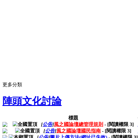
更多分類
陣頭文化討論
標題
[
公告
]
風之國論壇總管理規則
- [閱讀權限
3
]
[
公告
]
風之國論壇國民指南
- [閱讀權限
3
]
[
公告
]
圖片上傳方法(網址已失效)
- [閱讀權限
3
]