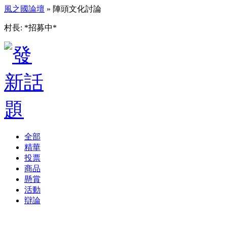
風之國論壇
» 陣頭文化討論
村長: *招募中*
全部
精華
投票
商品
懸賞
活動
辯論