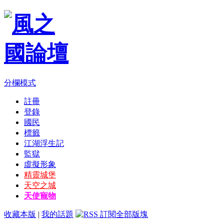
分欄模式
註冊
登錄
國民
標籤
江湖浮生記
監獄
虛擬形象
精靈城堡
天空之城
天使寵物
收藏本版
|
我的話題