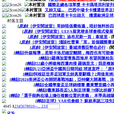
國際足總各項單獎 卡卡瑪塔貝利皆
又帥又猛... 巴西中場卡卡獲選世界
巴西球星卡卡出頭天 獲選歐洲足球
村落主題
[
原創
]
［伊安閱波室］哥帥唔係費格遜，唔好無料扮四
[
原創
]
［伊安閱波室］UEFA留意梗多球會模式發展
[
原創
]
［伊安閱波室］迪布尼新一頁：拿玻里
- 
[
原創
]
［伊安閱波室］淺談杜曹掌「英」首個國際賽
[
原創
]
［伊安閱波室］曼城清舊臣勢在必行
- 
[
轉貼
]
外媒報導，若斯卡洛尼確定離開，梅西也有可能會
[
轉貼
]
J羅傳加盟青島西海岸 有望與陳柏
[
轉貼
]
22歲小將嗆梅西遭肉搜 羅德里戈：我是種
[
轉貼
]
U23亞洲盃中國與日韓同組 球迷直呼：「原
[
轉貼
]
阿根廷世界盃冠軍主帥真要辭職？2周後美洲
[
轉貼
]
2024美洲盃公布開閉幕戰地點，亞特蘭大開幕戰，
[
轉貼
]
全國學童盃足球錦標賽 臺東豐里國小
[
轉貼
]
臺東縣長盃5人制足球賽 79隊比拚腳
[
轉貼
]
「選手能夠在場上擔任複數位置的意義」 本季高雄
[
轉貼
]
足球》VAR也會錯？ 蘇超承認三項失
4645
1
2
3
4
5
6
7
8
9
10
››
... 233