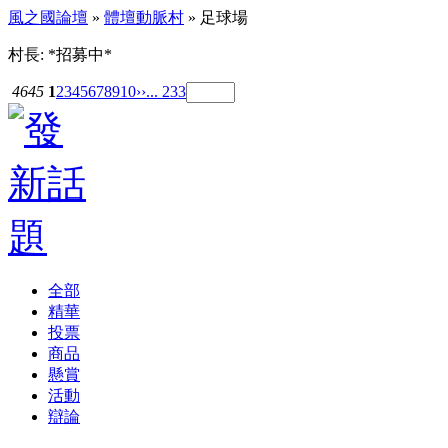
風之國論壇
»
體壇動脈村
» 足球場
村長: *招募中*
4645
1
2
3
4
5
6
7
8
9
10
››
... 233
全部
精華
投票
商品
懸賞
活動
辯論