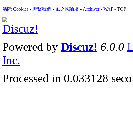
清除 Cookies
-
聯繫我們
-
風之國論壇
-
Archiver
-
WAP
-
TOP
Powered by
Discuz!
6.0.0
L
Inc.
Processed in 0.033128 secon