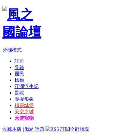
分欄模式
註冊
登錄
國民
標籤
江湖浮生記
監獄
虛擬形象
精靈城堡
天空之城
天使寵物
收藏本版
|
我的話題