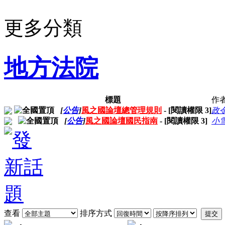
更多分類
地方法院
標題
作
[
公告
]
風之國論壇總管理規則
- [閱讀權限
3
]
政
[
公告
]
風之國論壇國民指南
- [閱讀權限
3
]
小
查看
排序方式
提交