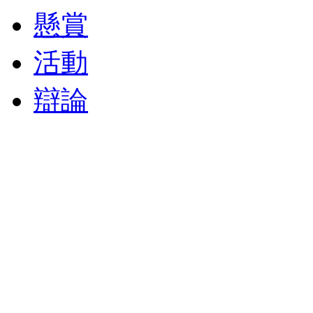
懸賞
活動
辯論