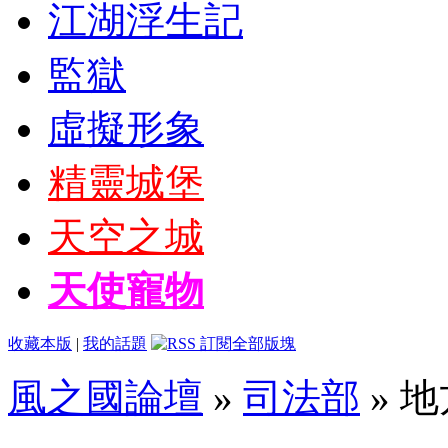
江湖浮生記
監獄
虛擬形象
精靈城堡
天空之城
天使寵物
收藏本版
|
我的話題
風之國論壇
»
司法部
» 