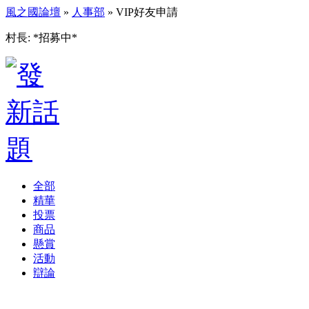
風之國論壇
»
人事部
» VIP好友申請
村長: *招募中*
全部
精華
投票
商品
懸賞
活動
辯論