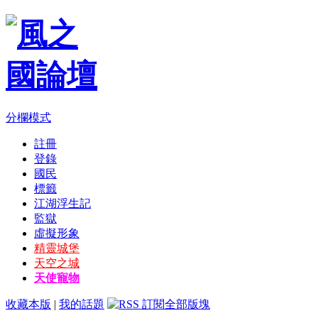
分欄模式
註冊
登錄
國民
標籤
江湖浮生記
監獄
虛擬形象
精靈城堡
天空之城
天使寵物
收藏本版
|
我的話題