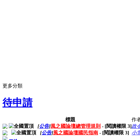
更多分類
待申請
標題
作
[
公告
]
風之國論壇總管理規則
- [閱讀權限
3
]
政
[
公告
]
風之國論壇國民指南
- [閱讀權限
3
]
小