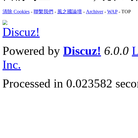
清除 Cookies
-
聯繫我們
-
風之國論壇
-
Archiver
-
WAP
-
TOP
Powered by
Discuz!
6.0.0
L
Inc.
Processed in 0.023582 secon