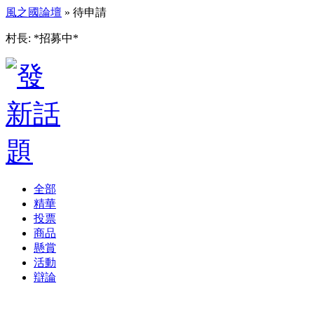
風之國論壇
» 待申請
村長: *招募中*
全部
精華
投票
商品
懸賞
活動
辯論