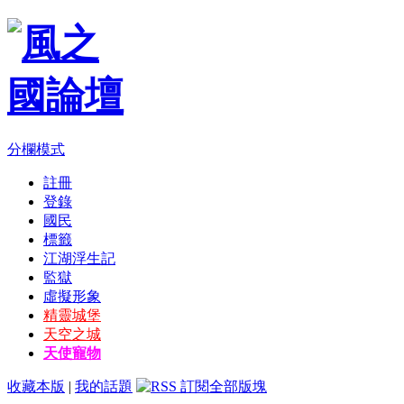
分欄模式
註冊
登錄
國民
標籤
江湖浮生記
監獄
虛擬形象
精靈城堡
天空之城
天使寵物
收藏本版
|
我的話題