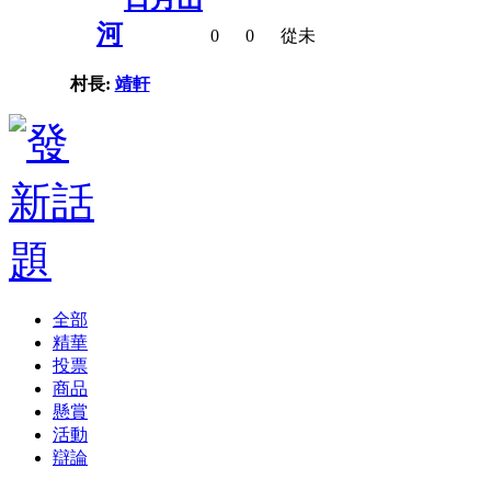
河
0
0
從未
村長:
靖軒
全部
精華
投票
商品
懸賞
活動
辯論