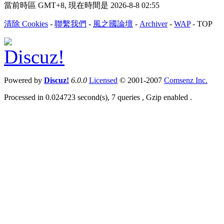
當前時區 GMT+8, 現在時間是 2026-8-8 02:55
清除 Cookies
-
聯繫我們
-
風之國論壇
-
Archiver
-
WAP
-
TOP
Powered by
Discuz!
6.0.0
Licensed
© 2001-2007
Comsenz Inc.
Processed in 0.024723 second(s), 7 queries , Gzip enabled .