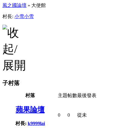
風之國論壇
» 大使館
村長:
小雪小雪
子村落
村落
主題
帖數
最後發表
蘋果論壇
0
0
從未
村長:
k9999lai