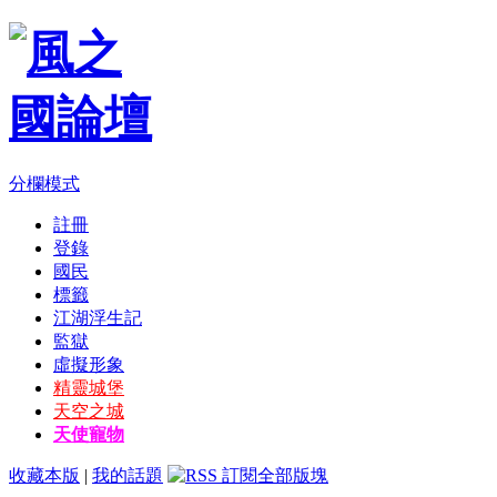
分欄模式
註冊
登錄
國民
標籤
江湖浮生記
監獄
虛擬形象
精靈城堡
天空之城
天使寵物
收藏本版
|
我的話題