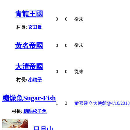
青龍王國
0
0
從未
村長:
玄丑反
黃名帝國
從未
0
0
大清帝國
0
0
從未
村長:
小晴子
糖燥魚Sugar-Fish
1
3
恭喜建立大使館@4/10/2018
村長:
糖醋松子魚
日月山