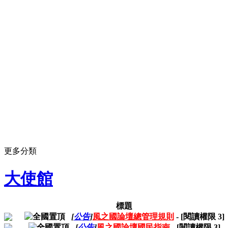
更多分類
大使館
標題
[
公告
]
風之國論壇總管理規則
- [閱讀權限
3
]
[
公告
]
風之國論壇國民指南
- [閱讀權限
3
]