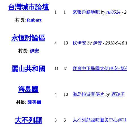
台灣城市論壇
1
1
來報戶籍地吧
by
rui8524
- 2
村長:
fanbart
永恆討論區
4
19
找伊安
by
伊安
- 2018-9-18 
村長:
伊安
麗山共和國
拜會中正民國大使伊安~新
11
31
海島國
4
10
海島旅遊宣傳片
by
野孩子
-
村長:
隆美爾
大不列顛
大不列顛臨時避災中心@21/8
3
6