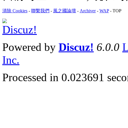
清除 Cookies
-
聯繫我們
-
風之國論壇
-
Archiver
-
WAP
-
TOP
Powered by
Discuz!
6.0.0
L
Inc.
Processed in 0.023691 secon