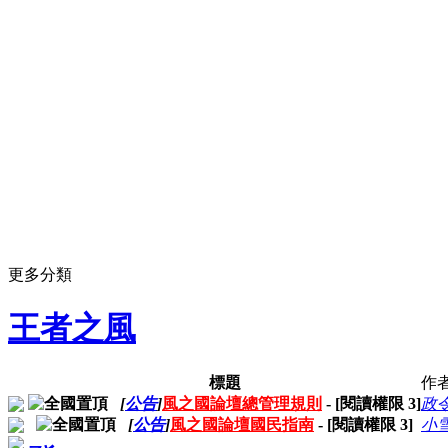
更多分類
王者之風
標題
作
[
公告
]
風之國論壇總管理規則
- [閱讀權限
3
]
政
[
公告
]
風之國論壇國民指南
- [閱讀權限
3
]
小