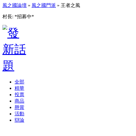
風之國論壇
»
風之國門派
» 王者之風
村長: *招募中*
全部
精華
投票
商品
懸賞
活動
辯論