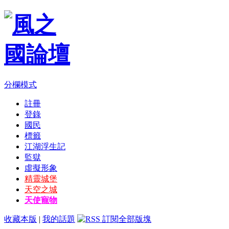
分欄模式
註冊
登錄
國民
標籤
江湖浮生記
監獄
虛擬形象
精靈城堡
天空之城
天使寵物
收藏本版
|
我的話題