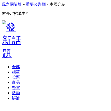
風之國論壇
»
重要公告欄
» 本國介紹
村長: *招募中*
全部
精華
投票
商品
懸賞
活動
辯論