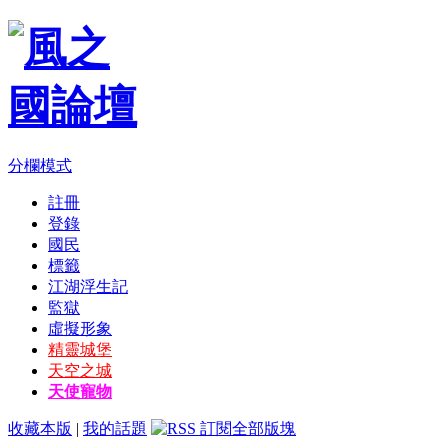
分欄模式
註冊
登錄
國民
標籤
江湖浮生記
監獄
虛擬形象
精靈城堡
天空之城
天使寵物
收藏本版
|
我的話題