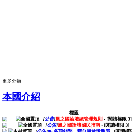
更多分類
本國介紹
標題
[
公告
]
風之國論壇總管理規則
- [閱讀權限
3
]
[
公告
]
風之國論壇國民指南
- [閱讀權限
3
]
[
公告
]
06.各項錢幣、積分用途說明表
- [閱讀權