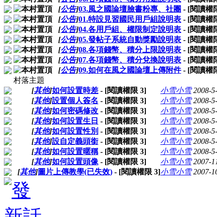
[
公告
]
03.風之國論壇臉書粉專、社團
- [閱讀權
[
公告
]
01.特設見習國民用戶組說明表
- [閱讀權
[
公告
]
04.各用戶組、權限制定說明表
- [閱讀權
[
公告
]
05.發帖子系統自動獎勵說明表
- [閱讀權
[
公告
]
08.各項錢幣、積分上限說明表
- [閱讀權
[
公告
]
07.各項錢幣、積分兌換說明表
- [閱讀權
[
公告
]
09.如何在風之國論壇上傳附件
- [閱讀權
村落主題
[
其他
]
如何設置時差
- [閱讀權限
3
]
小雪小雪
2008-5
[
其他
]
設置個人簽名
- [閱讀權限
3
]
小雪小雪
2008-5
[
其他
]
如何密碼修改
- [閱讀權限
3
]
小雪小雪
2008-5
[
其他
]
如何設置生日
- [閱讀權限
3
]
小雪小雪
2008-5
[
其他
]
如何設置性別
- [閱讀權限
3
]
小雪小雪
2008-5
[
其他
]
設自定義頭銜
- [閱讀權限
3
]
小雪小雪
2008-5
[
其他
]
如何設置暱稱
- [閱讀權限
3
]
小雪小雪
2008-5
[
其他
]
如何設置頭像
- [閱讀權限
3
]
小雪小雪
2007-1
[
其他
]
圖片上傳教學(已失效)
- [閱讀權限
3
]
小雪小雪
2007-1