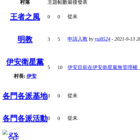
村落
主題
帖數
最後發表
王者之風
從未
0
0
明教
申請入教
by
rui8524
- 2021-9-13 2
3
5
伊安衛星黨
5
10
伊安目前在伊安衛星黨無管理權
村長:
伊安
各門各派基地
從未
0
0
各門各派活動
從未
0
0