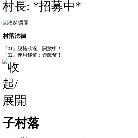
村長: *招募中*
村落法律
『01』設施狀況：開放中！
『02』使用錢幣：遊戲幣！
子村落